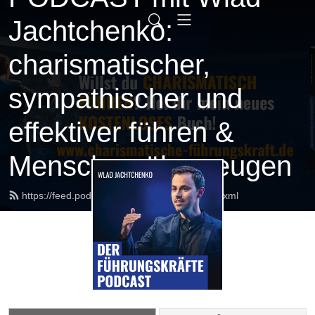
Jachtchenko:
charismatischer,
sympathischer und
effektiver führen &
Menschen überzeugen
https://feed.podbean.com/argumentorik/feed.xml