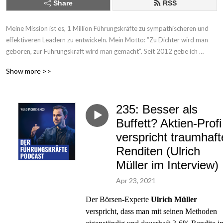
Share
RSS
Meine Mission ist es, 1 Million Führungskräfte zu sympathischeren und 
effektiveren Leadern zu entwickeln. Mein Motto: ”Zu Dichter wird man 
geboren, zur Führungskraft wird man gemacht”. Seit 2012 gebe ich 
europaweit Führungskräfte-Trainings und habe ein eigenes Leadership-
Show more >>
Modell entwickelt, was bereits über 115.000 Führungskräften geholfen 
hat: ”Die 5 Rollen einer Führungskraft”. Das gleichnamige Buch ist seit 
2020 das beliebteste deutsche Führungsbuch und gleichzeitig das 
235: Besser als
offizielle Buch zu meiner Führungskräfte-Ausbildung. Mehr Infos zu mir 
und zu meiner Ausbildung findest du hier: http://www.wlad-
Buffett? Aktien-Profi
jachtchenko.com 

verspricht traumhaft
Renditen (Ulrich
In diesem Podcast geben meine Gäste und ich dir Führungstipps aus der 
Müller im Interview)
Praxis für die Praxis!

Für kurze & prägnante Führungstipps folge mir gern auch auf Instagram: 
Apr 23, 2021
@wlad.jachtchenko & LinkedIn: https://goo.gl/ZqX4oZ

Der Börsen-Experte
Ulrich Müller
verspricht, dass man mit seinen Methoden
Leaders are readers! Deswegen empfehle ich dir mein kostenloses neues 