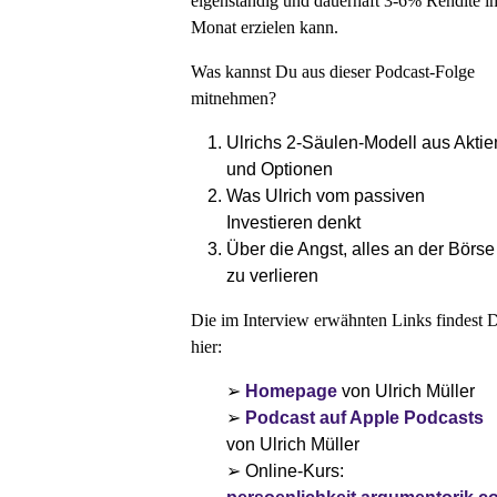
eigenständig und dauerhaft 3-6% Rendite i
Buch ”Die charismatische Führungskraft”, um etwas tiefer in meine 
Leadership-Konzepte einzutauchen. Hier bestellen: 
Monat erzielen kann.
https://charismatische-fuehrungskraft.de/
Was kannst Du aus dieser Podcast-Folge
mitnehmen?
Ulrichs 2-Säulen-Modell aus Aktie
und Optionen
Was Ulrich vom passiven
Investieren denkt
Über die Angst, alles an der Börse
zu verlieren
Die im Interview erwähnten Links findest 
hier:
➢
Homepage
von Ulrich Müller
➢
Podcast auf Apple Podcasts
von Ulrich Müller
➢ Online-Kurs: